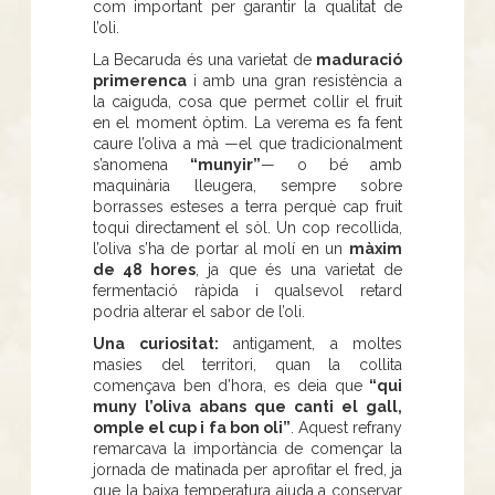
com important per garantir la qualitat de
l’oli.
La Becaruda és una varietat de
maduració
primerenca
i amb una gran resistència a
la caiguda, cosa que permet collir el fruit
en el moment òptim. La verema es fa fent
caure l’oliva a mà —el que tradicionalment
s’anomena
“munyir”
— o bé amb
maquinària lleugera, sempre sobre
borrasses esteses a terra perquè cap fruit
toqui directament el sòl. Un cop recollida,
l’oliva s’ha de portar al molí en un
màxim
de 48 hores
, ja que és una varietat de
fermentació ràpida i qualsevol retard
podria alterar el sabor de l’oli.
Una curiositat:
antigament, a moltes
masies del territori, quan la collita
començava ben d’hora, es deia que
“qui
muny l’oliva abans que canti el gall,
omple el cup i fa bon oli”
. Aquest refrany
remarcava la importància de començar la
jornada de matinada per aprofitar el fred, ja
que la baixa temperatura ajuda a conservar