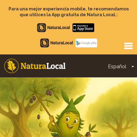
Pasar
al
Para una mejor experiencia mobile, te recomendamos
contenido
que utilices la App gratuita de Natura Local.:
principal
Apple
store
Google
Play
Español
T
Main
navigation