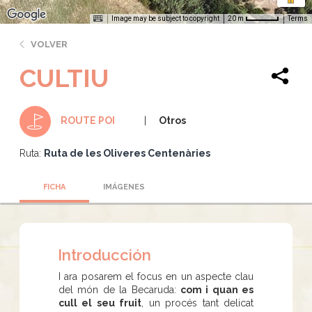
Image may be subject to copyright
Terms
20 m
VOLVER
CULTIU
Otros
ROUTE POI
Ruta:
Ruta de les Oliveres Centenàries
FICHA
IMÁGENES
Introducción
I ara posarem el focus en un aspecte clau
del món de la Becaruda:
com i quan es
cull el seu fruit
, un procés tant delicat