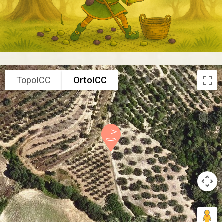
TopoICC
OrtoICC