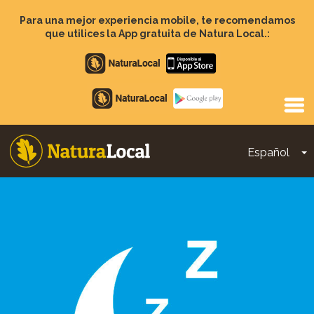
Pasar
al
Para una mejor experiencia mobile, te recomendamos
contenido
que utilices la App gratuita de Natura Local.:
principal
Apple
store
Google
Play
Español
T
Main
navigation