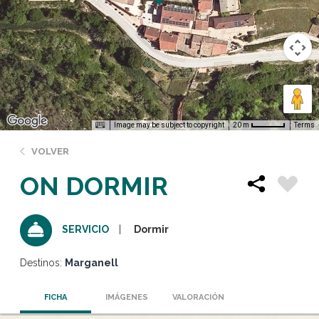
Image may be subject to copyright
Terms
20 m
VOLVER
ON DORMIR
Dormir
SERVICIO
Destinos:
Marganell
FICHA
IMÁGENES
VALORACIÓN