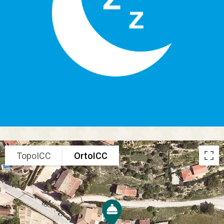
TopoICC
OrtoICC