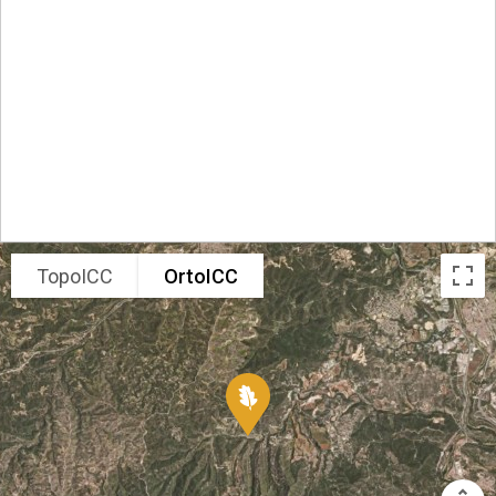
TopoICC
OrtoICC