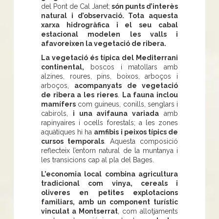
del Pont de Cal Janet;
són punts d’interès
natural i d’observació. Tota aquesta
xarxa hidrogràfica i el seu cabal
estacional modelen les valls i
afavoreixen la vegetació de ribera.
La vegetació és típica del Mediterrani
continental,
boscos i matollars amb
alzines, roures, pins, boixos, arboços i
arboços,
acompanyats de vegetació
de ribera a les rieres
.
La fauna inclou
mamífers
com guineus, conills, senglars i
cabirols,
i una avifauna variada
amb
rapinyaires i ocells forestals; a les zones
aquàtiques hi ha
amfibis i peixos típics de
cursos temporals
. Aquesta composició
reflecteix l’entorn natural de la muntanya i
les transicions cap al pla del Bages.
L’economia local combina agricultura
tradicional com vinya, cereals i
oliveres en petites explotacions
familiars, amb un component turístic
vinculat a Montserrat
, com allotjaments