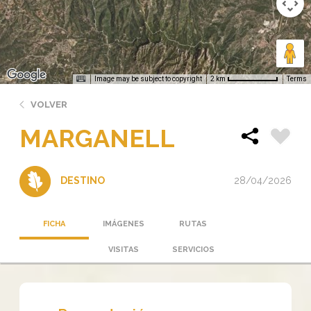
Image may be subject to copyright
Terms
2 km
VOLVER
MARGANELL
28/04/2026
DESTINO
FICHA
IMÁGENES
RUTAS
VISITAS
SERVICIOS