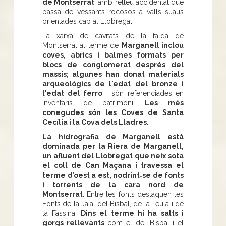
de Montserrat
, amb relleu accidentat que
passa de vessants rocosos a valls suaus
orientades cap al Llobregat.
La xarxa de cavitats de la falda de
Montserrat al terme de
Marganell inclou
coves, abrics i balmes formats per
blocs de conglomerat després del
massís; algunes han donat materials
arqueològics de l'edat del bronze i
l'edat del ferro
i són referenciades en
inventaris de patrimoni.
Les més
conegudes són les Coves de Santa
Cecília i la Cova dels Lladres.
La hidrografia de Marganell està
dominada per la Riera de Marganell,
un afluent del Llobregat que neix sota
el coll de Can Maçana i travessa el
terme d’oest a est, nodrint‑se de fonts
i torrents de la cara nord de
Montserrat.
Entre les fonts destaquen les
Fonts de la Jaia, del Bisbal, de la Teula i de
la Fassina.
Dins el terme hi ha salts i
gorgs rellevants
com el del Bisbal i el