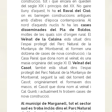
construcció, tot i que encara en queden
del segle XIX i principis del XX. No gaire
lluny d'aquest, hi ha
el Raval del Cisó
,
on es barregen construccions antigues
amb d'altres d'època contemporània. Al
nord d'aquests nuclis hi ha les
cases
disseminades del Pla de Roldos
,
moltes de les quals són d'origen rural. El
Veïnat de la Calsina
està situat dins
l'espai protegit del Parc Natural de la
Muntanya de Montserrat; el formen una
dotzena de cases de nova construcció; i la
Casa Pairal que dona nom al veïnat, és una
masia originària del segle XI. El
Veïnat del
Casot
, també està situat dins l'espai
protegit del Parc Natural de la Muntanya de
Montserrat, seguint la vall del torrent del
Casot; originàriament el formaven dos
masos, el Casot que dona nom al veïnat i
Cal Quinti; i actualment hi trobem cases de
nova construcció.
Al municipi de Marganell, tot el sector
sud es troba inclòs dins el Parc Natural