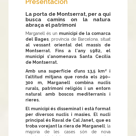
Presentación
La porta de Montserrat, per a qui
busca camins on la natura
abraça el patrimoni
Marganell és un
municipi de la comarca
del Bages
, província de Barcelona, situat
al vessant oriental del massís de
Montserrat. Fins a l'any 1982, el
municipi s'anomenava Santa Cecília
de Montserrat.
Amb una superfície d’uns 13,5 km² i
l’altitud mitjana que ronda els 290–
300 m, Marganell combina nuclis
rurals, patrimoni religiós i un entorn
natural amb boscos mediterranis i
rieres.
El municipi és disseminat i està format
per diversos nuclis i masies.
El nucli
principal és Raval de Cal Janet, que es
troba vorejant la riera de Marganell
; la
majoria de les cases són de nova