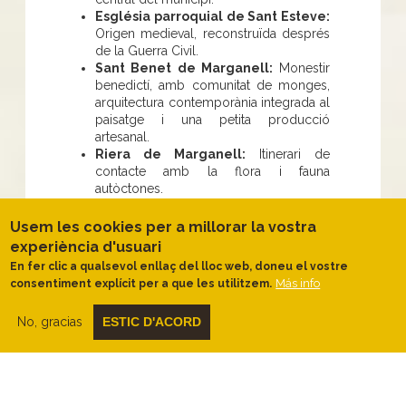
Església parroquial de Sant Esteve:
Origen medieval, reconstruïda després
de la Guerra Civil.
Sant Benet de Marganell:
Monestir
benedictí, amb comunitat de monges,
arquitectura contemporània integrada al
paisatge i una petita producció
artesanal.
Riera de Marganell:
Itinerari de
contacte amb la flora i fauna
autòctones.
Tastar mató
i altres productes
ecològics del Bages.
Usem les cookies per a millorar la vostra
experiència d'usuari
Cuando ir
En fer clic a qualsevol enllaç del lloc web, doneu el vostre
Más info
consentiment explícit per a que les utilitzem.
La
primavera
i la
tardor
són les
millors estacions per fer rutes, per les
No, gracias
ESTIC D'ACORD
temperatures suaus i paisatge
atractiu
.
La
Festa del Panellet
se celebra el
segon diumenge de maig
.
La
Festa Major de Marganell
se