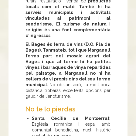
rurals, restauració i venda de
productes
locals com el mató
.
També hi ha
serveis municipals i activitats
vinculades al patrimoni i al
senderisme.
El turisme de natura i
religiós és una font complementària
d’ingressos.
El Bages és terra de vins (D.O. Pla de
Bages). Tanmateix, tot i que Marganell
forma part del mosaic agrari del
Bages i que al terme hi ha petites
vinyes i barraques de vinya repartides
pel paisatge, a Marganell no hi ha
cellers de vi propis dins del seu terme
municipal.
No obstant això, i a molt poca
distància trobaràs excel·lents opcions per
gaudir de l'enoturisme.
No te lo pierdas
Santa Cecília de Montserrat:
Església romànica i espai amb
comunitat benedictina; nucli històric
central del municipi.