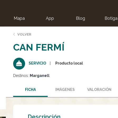
Mapa
App
Blog
Botiga
ion
VOLVER
CAN FERMÍ
Producto local
SERVICIO
Destinos:
Marganell
FICHA
IMÁGENES
VALORACIÓN
Descripción