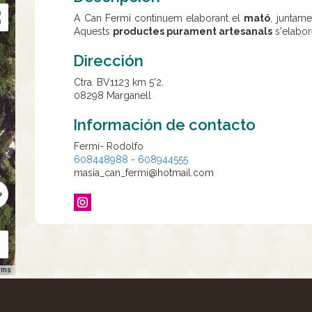
A Can Fermí continuem elaborant el
mató
, juntam
Aquests
productes purament artesanals
s'elabo
Dirección
Ctra. BV1123 km 5’2.
08298
Marganell
Información de contacto
Fermí- Rodolfo
608448988 - 608944555
masia_can_fermi@hotmail.com
rms