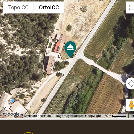
TopoICC
OrtoICC
Keyboard shortcuts
Image may be subject to copyright
Te
20 m
Footer