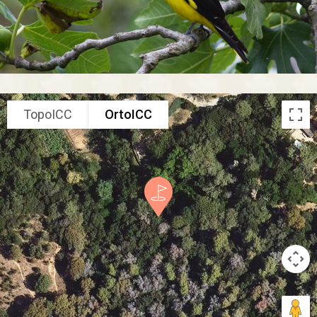
TopoICC
OrtoICC