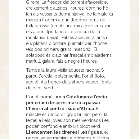
Girona. La frescor del torrent afavoreix el
creixement d'alzines i roures, com no ho
fan als vessants de muntanya; de la mateixa
manera trobem algun lledoner, oms de
fulla grossa (oma) i una mica més endavant
els àlbers (pollancres de ribera de la
muntanya baixa). Falses acàcies, ailants i
els plàtans d'ombra, plantats per l'home
(els dos primers grans invasors). El
sotabosc és d'alzinar frescal amb aladerns,
marfull, galarà, falzia negre i heures.
També la fauna visita aquests racons. Si
pareu l'orella, potser sentiu l'oriol (foto,
àudio). Als troncs dels àlbers veureu forats
de picot verd.
L'oriol, només
ve a Catalunya a l’estiu
per criar i després marxa a passar
l'hivern al centre i sud d'Àfrica.
El
mascle és de color groc brillant però, la
femella i els joves són més verdosos i es
poden confondre amb un picot verd.
Li encanten les cireres i les figues,
el
podeu veure menjant a primeres o última