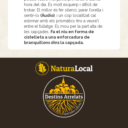
hora del dia. És molt esquerp i difícil de
trobar. El millor és fer silenci, parar l’orella i
sentir-lo
(Àudio)
, i un cop localitzat cal
esbrinar amb els prismàtics fins a veure'l
entre el fullatge. Es mou per la part alta de
les capçades.
Fa el niu en forma de
cistelleta a una enforcadura de
branquillons dins la capçada.