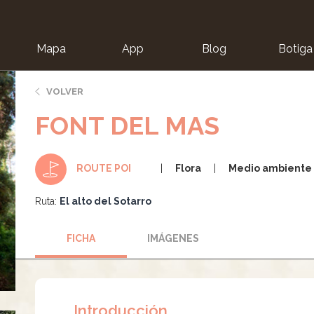
Mapa
App
Blog
Botiga
ion
VOLVER
FONT DEL MAS
Flora
Medio ambiente
ROUTE POI
Ruta:
El alto del Sotarro
FICHA
IMÁGENES
Introducción