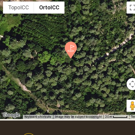
TopoICC
OrtoICC
Keyboard shortcuts
Image may be subject to copyright
Te
20 m
Footer