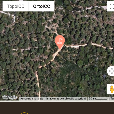
TopoICC
OrtoICC
Keyboard shortcuts
Image may be subject to copyright
Te
20 m
Footer