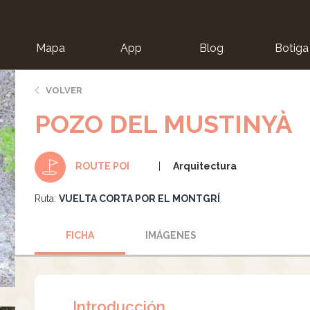
Mapa
App
Blog
Botiga
ion
VOLVER
POZO DEL MUSTINYÀ
Arquitectura
ROUTE POI
Ruta:
VUELTA CORTA POR EL MONTGRÍ
FICHA
IMÁGENES
Introducción