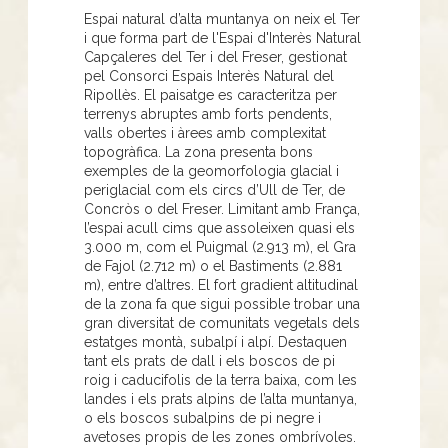
Espai natural d’alta muntanya on neix el Ter
i que forma part de l'Espai d'Interès Natural
Capçaleres del Ter i del Freser, gestionat
pel Consorci Espais Interès Natural del
Ripollès. El paisatge es caracteritza per
terrenys abruptes amb forts pendents,
valls obertes i àrees amb complexitat
topogràfica. La zona presenta bons
exemples de la geomorfologia glacial i
periglacial com els circs d’Ull de Ter, de
Concròs o del Freser. Limitant amb França,
l’espai acull cims que assoleixen quasi els
3.000 m, com el Puigmal (2.913 m), el Gra
de Fajol (2.712 m) o el Bastiments (2.881
m), entre d’altres. El fort gradient altitudinal
de la zona fa que sigui possible trobar una
gran diversitat de comunitats vegetals dels
estatges montà, subalpí i alpí. Destaquen
tant els prats de dall i els boscos de pi
roig i caducifolis de la terra baixa, com les
landes i els prats alpins de l’alta muntanya,
o els boscos subalpins de pi negre i
avetoses propis de les zones ombrívoles.