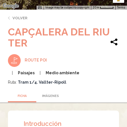
Image may be subject to copyright
Terms
20 m
VOLVER
CAPÇALERA DEL RIU
TER
ROUTE POI
Paisajes
Medio ambiente
Ruta:
Tram 1/4. Vallter-Ripoll
FICHA
IMÁGENES
Introducción