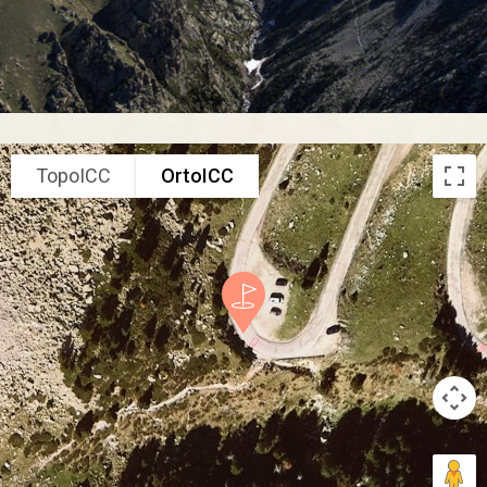
TopoICC
OrtoICC