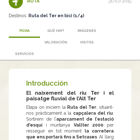
31/07/2015
RUTA
Destinos:
Ruta del Ter en bici (1/4)
FICHA
QUÉ HAY?
IMÁGENES
VALORACIÓN
VISITAS
SERVICIOS
Introducción
El naixement del riu Ter i el
paisatge fluvial de l’Alt Ter
Etapa on iniciem la
Ruta del Ter
, situant-
nos pràcticament a la
capçalera del riu
.
Sortirem de l’
aparcament de l’estació
d’esquí
i muntanya
Vallter 2000
per
resseguir en tot moment
la carretera
que ens portarà fins a Setcases
. Al llarg