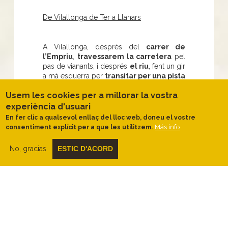
De Vilallonga de Ter a Llanars
A Vilallonga, després del
carrer de
l’Empriu
,
travessarem la carretera
pel
pas de vianants, i després
el riu
, fent un gir
a mà esquerra per
transitar per una pista
de terra planera
, molt bonica i
Usem les cookies per a millorar la vostra
agradable, sota els arbres. Més endavant
ens
enfilarem per una llarga i
experiència d'usuari
continuada pujada fins arribar a la
En fer clic a qualsevol enllaç del lloc web, doneu el vostre
Roca
, on agafarem el
camí de la Verge
Más info
consentiment explícit per a que les utilitzem.
del Remei fins arribar a Llanars
.
No, gracias
ESTIC D'ACORD
De Llanars a Camprodon
Vorejant un ample passeig al costat de
la carretera
sortirem de Llanars per
dirigir-nos cap a Camprodon. Seguint per
aquest passeig,
baixarem cap al riu i