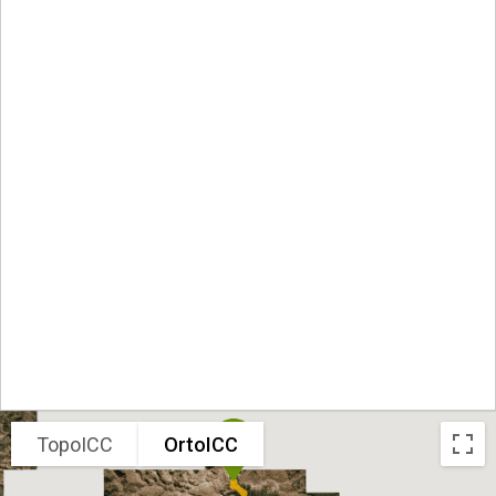
TopoICC
OrtoICC