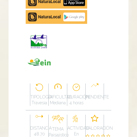
store
Google
Play
TIPOLOGÍA
DIFICULTAD
DURACIÓN
PENDIENTE
Travesía
Mediana
4 horas
DISTANCIA
ACTIVIDAD
VALORACIÓN
TEMA
48.70
En
Paisajístico