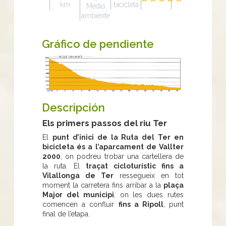
km
bicicleta
Medio
ambiente
Gráfico de pendiente
Descripción
Els primers passos del riu Ter
El
punt d’inici de la Ruta del Ter en
bicicleta és a l’aparcament de Vallter
2000
, on podreu trobar una cartellera de
la ruta. El
traçat cicloturístic fins a
Vilallonga de Ter
ressegueix en tot
moment la carretera fins arribar a la
plaça
Major del municipi
, on les dues rutes
comencen a confluir
fins a Ripoll
, punt
final de l’etapa.