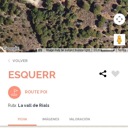
Image may be subject to copyright
Terms
20 m
VOLVER
ESQUERR
ROUTE POI
Ruta:
La vall de Rials
FICHA
IMÁGENES
VALORACIÓN