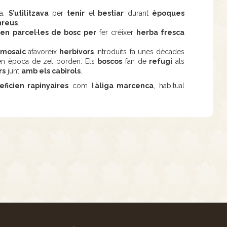
a.
S’utilitzava
per
tenir
el
bestiar
durant
èpoques
onreus
.
ven
parcel·les de bosc per
fer créixer
herba fresca
mosaic
afavoreix
herbívors
introduïts fa unes dècades
en època de zel borden. Els
boscos
fan de
refugi
als
rs
junt
amb els cabirols
.
eficien
rapinyaires
com l’
àliga marcenca
, habitual