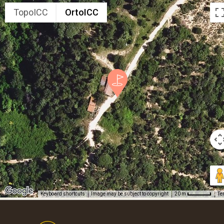
TopoICC
OrtoICC
Keyboard shortcuts
Image may be subject to copyright
Te
20 m
Footer