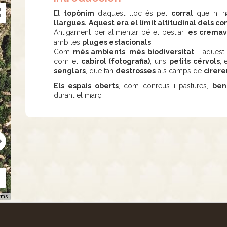
El
topònim
d’aquest lloc és pel
corral
que hi h
llargues.
Aquest era el límit altitudinal dels c
Antigament per alimentar bé el bestiar,
es crema
amb les
pluges estacionals
.
Com
més ambients
,
més
biodiversitat
, i aquest
com el
cabirol (fotografia)
, uns
petits cérvols
, 
senglars
, que fan
destrosses
als camps de
cirere
Els espais oberts
, com conreus i pastures,
ben
durant el març.
rms