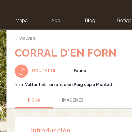
Mapa
App
Blog
Botiga
ion
VOLVER
CORRAL D'EN FORN
Fauna
ROUTE POI
Ruta:
Voltant el Torrent d’en Puig cap a Montalt
FICHA
IMÁGENES
Introducción