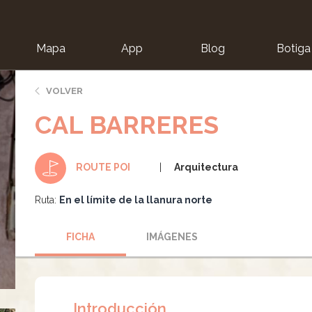
Mapa
App
Blog
Botiga
ion
VOLVER
CAL BARRERES
Arquitectura
ROUTE POI
Ruta:
En el límite de la llanura norte
FICHA
IMÁGENES
Introducción