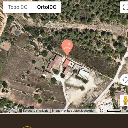
TopoICC
OrtoICC
Keyboard shortcuts
Image may be subject to copyright
Te
20 m
Footer