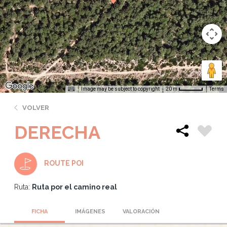
Image may be subject to copyright
Terms
20 m
VOLVER
DERECHA
ROUTE POI
Ruta:
Ruta por el camino real
FICHA
IMÁGENES
VALORACIÓN