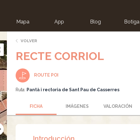
Mapa
App
Blog
Botiga
ion
VOLVER
RECTE CORRIOL
ROUTE POI
Ruta:
Pantà i rectoria de Sant Pau de Casserres
FICHA
IMÁGENES
VALORACIÓN
Introducción