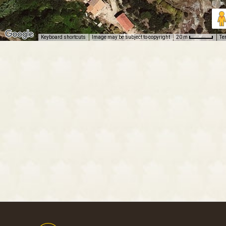
Keyboard shortcuts
Image may be subject to copyright
Te
20 m
Footer