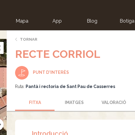
Mapa
App
Blog
Botiga
ion
TORNAR
RECTE CORRIOL
PUNT D'INTERÈS
Ruta:
Pantà i rectoria de Sant Pau de Casserres
FITXA
IMATGES
VALORACIÓ
Introducció