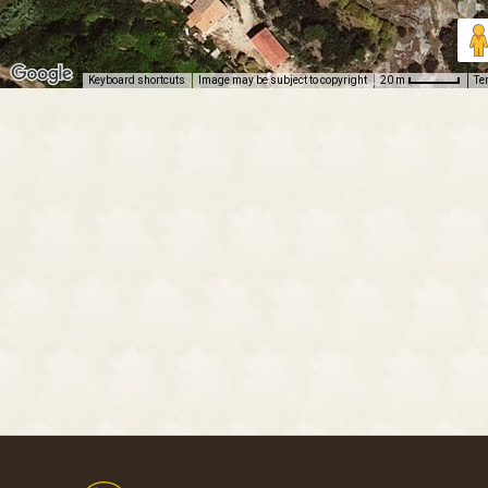
Keyboard shortcuts
Image may be subject to copyright
Te
20 m
Footer