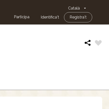
Català
Toggle Dropd
Participa
Identifica't
Registra't