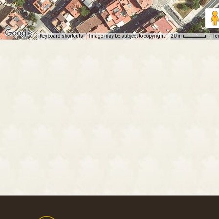
Keyboard shortcuts
Image may be subject to copyright
Te
20 m
Footer