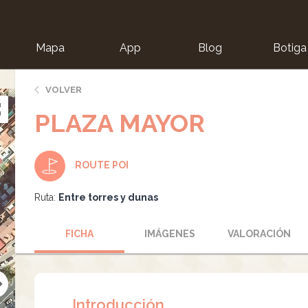
Mapa
App
Blog
Botiga
ion
VOLVER
PLAZA MAYOR
ROUTE POI
Ruta:
Entre torres y dunas
FICHA
IMÁGENES
VALORACIÓN
Introducción