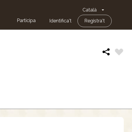
Català
Toggle Dropd
Participa
Identifica't
Registra't