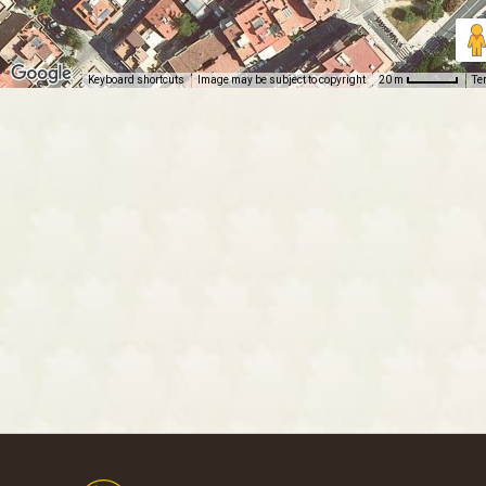
Keyboard shortcuts
Image may be subject to copyright
Te
20 m
Footer