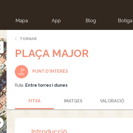
Mapa
App
Blog
Botiga
ion
TORNAR
PLAÇA MAJOR
PUNT D'INTERÈS
Ruta:
Entre torres i dunes
FITXA
IMATGES
VALORACIÓ
Introducció