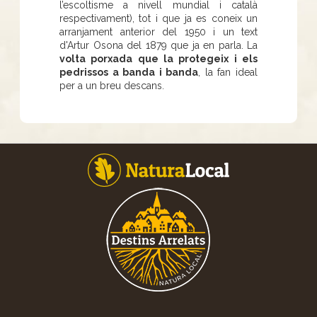
l’escoltisme a nivell mundial i català
respectivament), tot i que ja es coneix un
arranjament anterior del 1950 i un text
d'Artur Osona del 1879 que ja en parla. La
volta porxada que la protegeix i els
pedrissos a banda i banda
, la fan ideal
per a un breu descans.