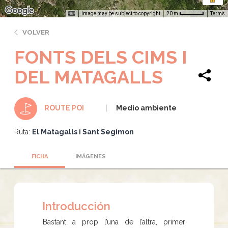
Image may be subject to copyright
Terms
20 m
VOLVER
FONTS DELS CIMS I
DEL MATAGALLS
Medio ambiente
ROUTE POI
Ruta:
El Matagalls i Sant Segimon
FICHA
IMÁGENES
Introducción
Bastant a prop l’una de l’altra, primer