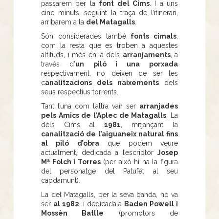
passarem per la
font del Cims
. I a uns
cinc minuts, seguint la traça de l’itinerari,
arribarem a la
del Matagalls
.
Són considerades també
fonts cimals
,
com la resta que es troben a aquestes
altituds, i més enllà dels
arranjaments
, a
través d’
un piló i una porxada
respectivament, no deixen de ser les
c
analitzacions dels naixements
dels
seus respectius torrents.
Tant l’una com l’altra van ser
arranjades
pels Amics de l’Aplec de Matagalls
. La
dels Cims al
1981
, mitjançant la
canalització de l’aiguaneix natural fins
al piló d’obra
que podem veure
actualment, dedicada a l’escriptor
Josep
Mª Folch i Torres
(per això hi ha la figura
del personatge del Patufet al seu
capdamunt).
La del Matagalls, per la seva banda, ho va
ser
al 1982
, i dedicada a
Baden Powell i
Mossèn Batlle
(promotors de