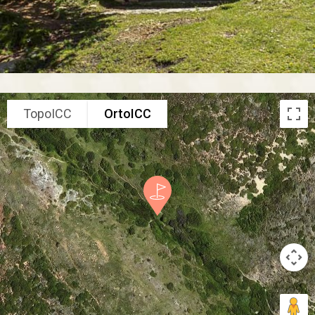
TopoICC
OrtoICC