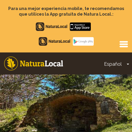
Pasar
al
Para una mejor experiencia mobile, te recomendamos
contenido
que utilices la App gratuita de Natura Local.:
principal
Apple
store
Google
Play
Español
T
Main
navigation