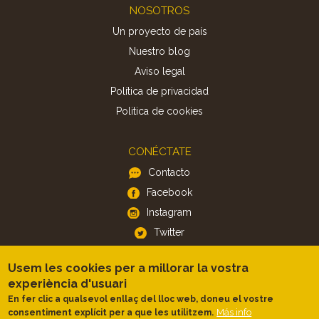
Footer
NOSOTROS
Un proyecto de país
Nuestro blog
Aviso legal
Política de privacidad
Politica de cookies
CONÉCTATE
Contacto
Facebook
Instagram
Twitter
Usem les cookies per a millorar la vostra
APP
experiència d'usuari
iOS
En fer clic a qualsevol enllaç del lloc web, doneu el vostre
Más info
consentiment explícit per a que les utilitzem.
Android