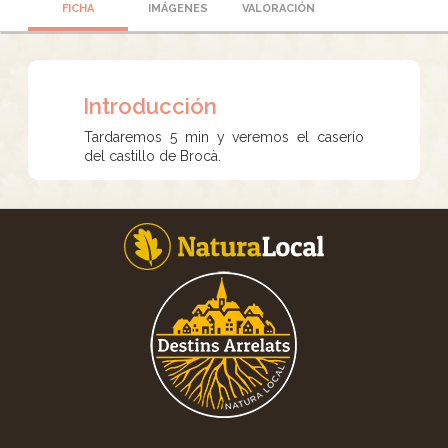
FICHA
IMÁGENES
VALORACIÓN
Introducción
Tardaremos 5 min y veremos el caserío
del castillo de Brocà.