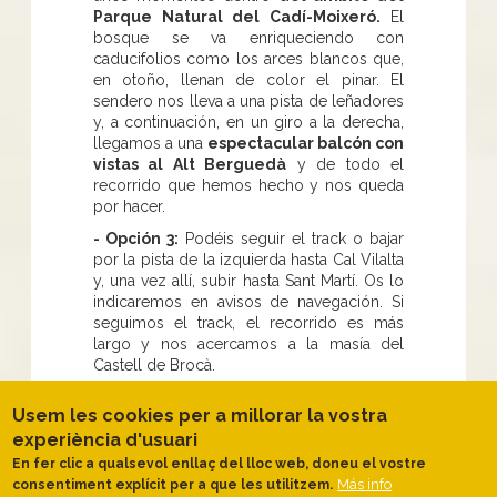
Parque Natural del Cadí-Moixeró.
El
bosque se va enriqueciendo con
caducifolios como los arces blancos que,
en otoño, llenan de color el pinar. El
sendero nos lleva a una pista de leñadores
y, a continuación, en un giro a la derecha,
llegamos a una
espectacular balcón con
vistas al Alt Berguedà
y de todo el
recorrido que hemos hecho y nos queda
por hacer.
- Opción 3:
Podéis seguir el track o bajar
por la pista de la izquierda hasta Cal Vilalta
y, una vez allí, subir hasta Sant Martí. Os lo
indicaremos en avisos de navegación. Si
seguimos el track, el recorrido es más
largo y nos acercamos a la masía del
Castell de Brocà.
Nosotros
hemos seguido subiendo por
Usem les cookies per a millorar la vostra
la pista, entre bancales de pasto
experiència d'usuari
medio abandonados, llenos de
escaramujos, hasta la masía del
En fer clic a qualsevol enllaç del lloc web, doneu el vostre
Castell
para luego bajar, cruzando un
Más info
consentiment explícit per a que les utilitzem.