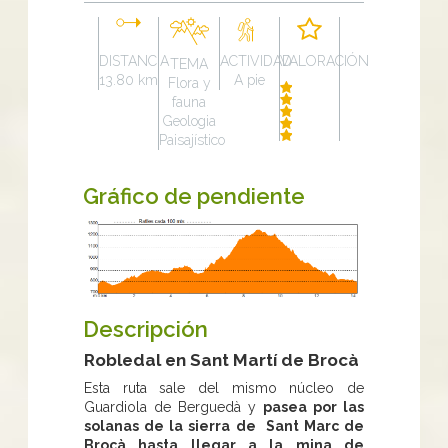
DISTANCIA
ACTIVIDAD
VALORACIÓN
TEMA
13.80 km
A pie
Flora y
fauna
Geologia
Paisajístico
Gráfico de pendiente
Descripción
Robledal en Sant Martí de Brocà
Esta ruta sale del mismo núcleo de
Guardiola de Berguedà y
pasea por las
solanas de la sierra de Sant Marc de
Brocà hasta llegar a la mina de