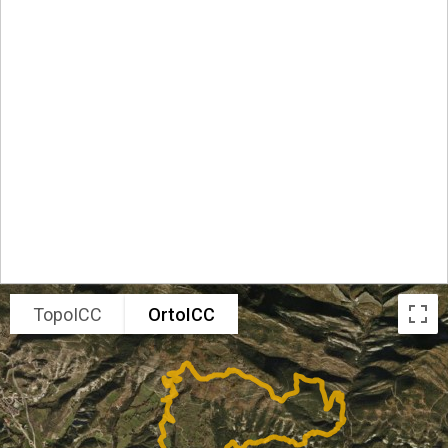
TopoICC
OrtoICC