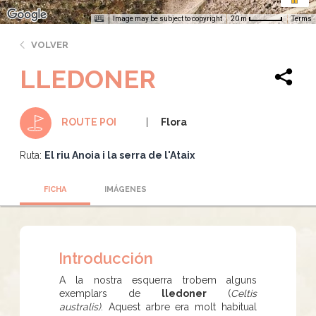
Image may be subject to copyright
Terms
20 m
VOLVER
LLEDONER
Flora
ROUTE POI
Ruta:
El riu Anoia i la serra de l'Ataix
FICHA
IMÁGENES
Introducción
A la nostra esquerra trobem alguns
exemplars de
lledoner
(
Celtis
australis)
.
Aquest arbre era molt habitual