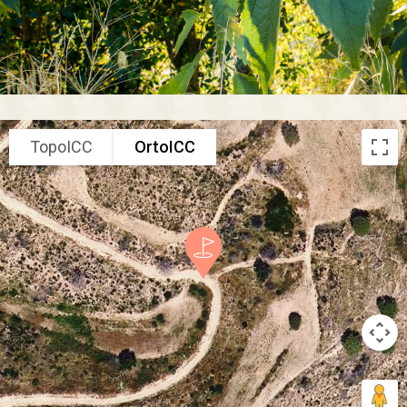
TopoICC
OrtoICC