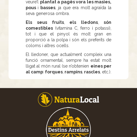
veure’l
plantat a pagès vora les masies,
pous
i
basses
, ja que era molt agraïda la
seva generosa ombra.
Els seus fruits
,
els lledons
,
són
comestibles
(vitamina C, ferro i potassi),
tot i que el pinyol és molt gran en
proporció a la polpa i són els preferits de
coloms i altres ocells.
El lledoner, que actualment compleix una
funció ornamental, sempre ha estat molt
lligat al món rural (se n’obtenien
eines per
al camp
:
forques
,
rampins
,
rascles
, etc.).