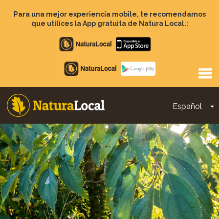
Pasar
al
Para una mejor experiencia mobile, te recomendamos
contenido
que utilices la App gratuita de Natura Local.:
principal
Apple
store
Google
Play
Español
T
Main
navigation