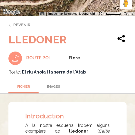
Image may be subject to copyright
Terms
20 m
REVENIR
LLEDONER
Flore
ROUTE POI
Route:
El riu Anoia i la serra de l'Ataix
FICHIER
IMAGES
Introduction
A la nostra esquerra trobem alguns
exemplars de
lledoner
(
Celtis