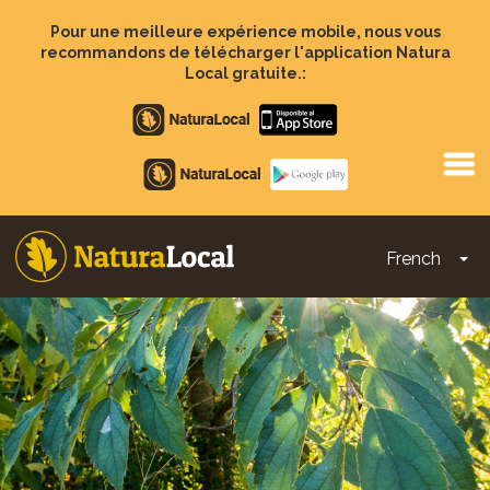
Aller
au
Pour une meilleure expérience mobile, nous vous
contenu
recommandons de télécharger l'application Natura
principal
Local gratuite.:
Apple
store
Google
Play
French
To
Main
navigation