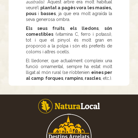
australis)
.
Aquest arbre era molt habitual
veure’l
plantat a pagès vora les masies,
pous
i
basses
, ja que era molt agraïda la
seva generosa ombra.
Els seus fruits
,
els lledons
,
són
comestibles
(vitamina C, ferro i potassi),
tot i que el pinyol és molt gran en
proporció a la polpa i són els preferits de
coloms i altres ocells.
El lledoner, que actualment compleix una
funció ornamental, sempre ha estat molt
lligat al món rural (se n’obtenien
eines per
al camp
:
forques
,
rampins
,
rascles
, etc.).