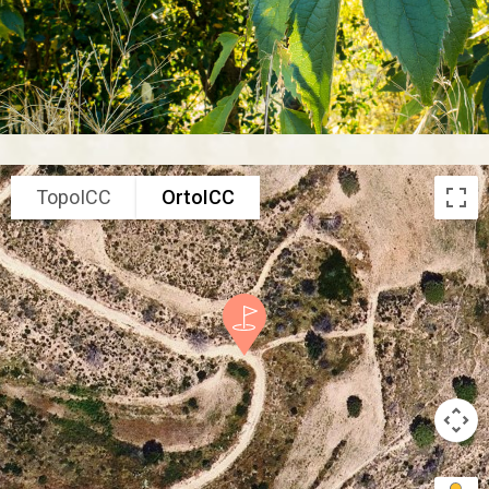
TopoICC
OrtoICC