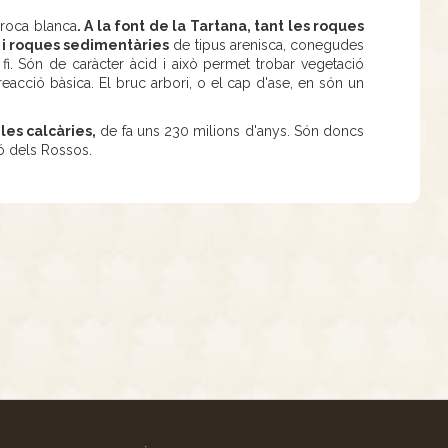
 roca blanca
. A la font de la Tartana, tant les roques
 i roques sedimentàries
de tipus arenisca, conegudes
i. Són de caràcter àcid i això permet trobar vegetació
reacció bàsica. El bruc arbori, o el cap d'ase, en són un
es calcàries,
de fa uns 230 milions d'anys. Són doncs
ó dels Rossos.