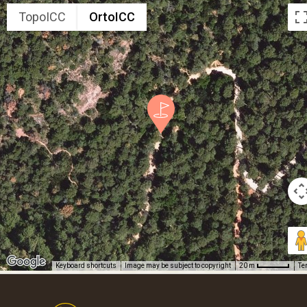
TopoICC
OrtoICC
Keyboard shortcuts
Image may be subject to copyright
Te
20 m
Footer