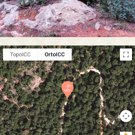
TopoICC
OrtoICC