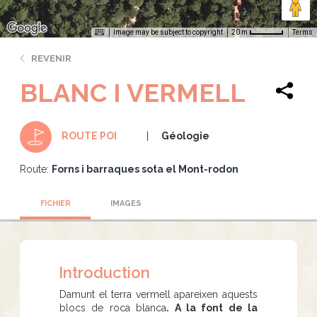
Image may be subject to copyright
Terms
20 m
REVENIR
BLANC I VERMELL
Géologie
ROUTE POI
Route:
Forns i barraques sota el Mont-rodon
FICHIER
IMAGES
Introduction
Damunt el terra vermell apareixen aquests
blocs de roca blanca
. A la font de la