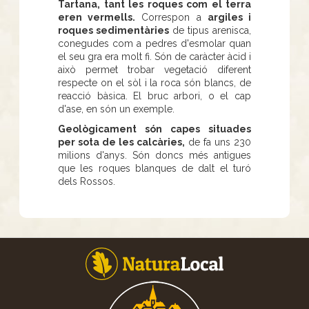
Tartana, tant les roques com el terra
eren vermells.
Correspon a
argiles i
roques sedimentàries
de tipus arenisca,
conegudes com a pedres d'esmolar quan
el seu gra era molt fi. Són de caràcter àcid i
això permet trobar vegetació diferent
respecte on el sòl i la roca són blancs, de
reacció bàsica. El bruc arbori, o el cap
d'ase, en són un exemple.
Geològicament són capes situades
per sota de les calcàries,
de fa uns 230
milions d'anys. Són doncs més antigues
que les roques blanques de dalt el turó
dels Rossos.