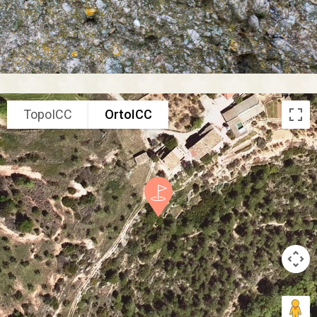
TopoICC
OrtoICC