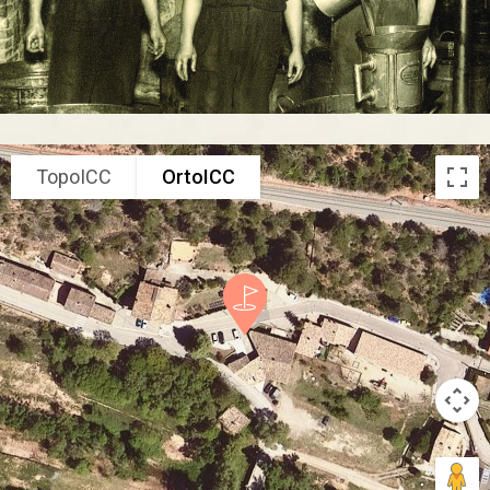
TopoICC
OrtoICC