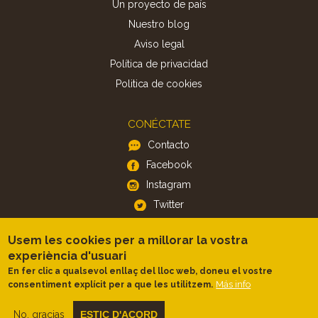
Un proyecto de país
Nuestro blog
Aviso legal
Política de privacidad
Politica de cookies
CONÉCTATE
Contacto
Facebook
Instagram
Twitter
Usem les cookies per a millorar la vostra
APP
experiència d'usuari
iOS
En fer clic a qualsevol enllaç del lloc web, doneu el vostre
Más info
consentiment explícit per a que les utilitzem.
Android
No, gracias
ESTIC D'ACORD