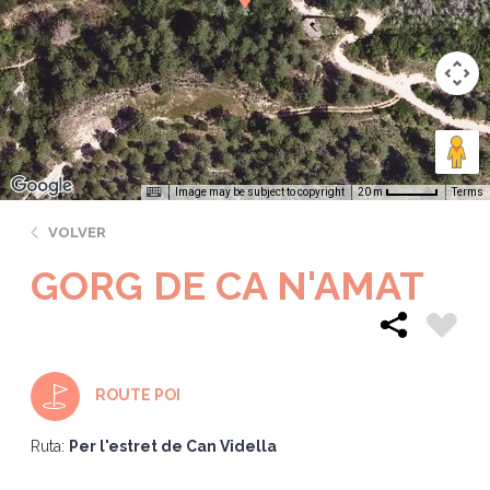
Image may be subject to copyright
Terms
20 m
VOLVER
GORG DE CA N'AMAT
ROUTE POI
Ruta:
Per l'estret de Can Vidella