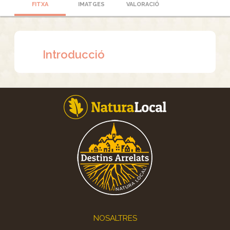
FITXA
IMATGES
VALORACIÓ
Introducció
Footer
NOSALTRES