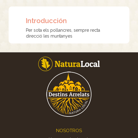
Introducción
Per sota els pollancres, sempre recta
direcció les muntanyes
Footer
NOSOTROS