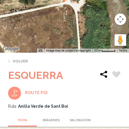
Image may be subject to copyright
Terms
20 m
VOLVER
ESQUERRA
ROUTE POI
Ruta:
Anilla Verde de Sant Boi
FICHA
IMÁGENES
VALORACIÓN