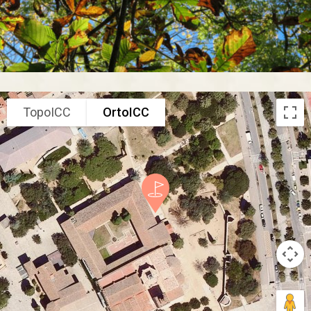
TopoICC
OrtoICC