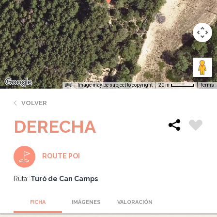
Image may be subject to copyright
Terms
20 m
VOLVER
DERECHA
ROUTE POI
Ruta:
Turó de Can Camps
FICHA
IMÁGENES
VALORACIÓN