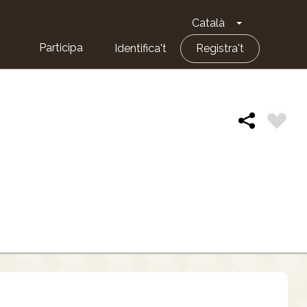
Català
Toggle Dropd
Participa
Identifica't
Registra't