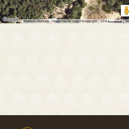
Keyboard shortcuts
Image may be subject to copyright
Te
20 m
Footer