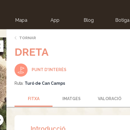
Mapa
App
Blog
Botiga
ion
TORNAR
DRETA
PUNT D'INTERÈS
Ruta:
Turó de Can Camps
FITXA
IMATGES
VALORACIÓ
Introducció