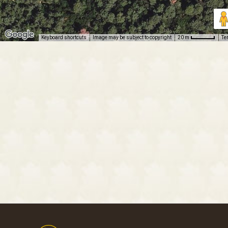
Keyboard shortcuts
Image may be subject to copyright
Te
20 m
Footer