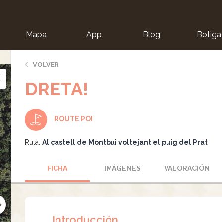
Mapa
App
Blog
Botiga
ion
VOLVER
DRETA!
ROUTE POI
Ruta:
Al castell de Montbui voltejant el puig del Prat
FICHA
IMÁGENES
VALORACIÓN
Introducción