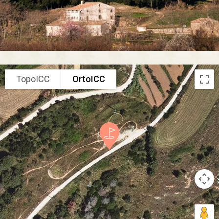
TopoICC
OrtoICC