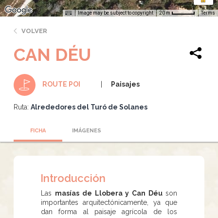
Image may be subject to copyright
Terms
20 m
VOLVER
CAN DÉU
Paisajes
ROUTE POI
Ruta:
Alrededores del Turó de Solanes
FICHA
IMÁGENES
Introducción
Las
masías de Llobera y Can Déu
son
importantes arquitectónicamente, ya que
dan forma al paisaje agrícola de los