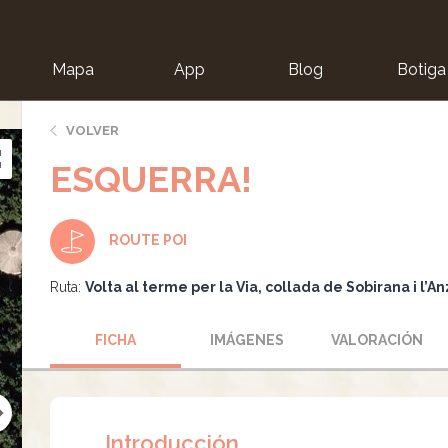
Mapa
App
Blog
Botiga
ion
VOLVER
ESQUERRA!
ROUTE POI
Ruta:
Volta al terme per la Via, collada de Sobirana i l’A
FICHA
IMÁGENES
VALORACIÓN
Introducción