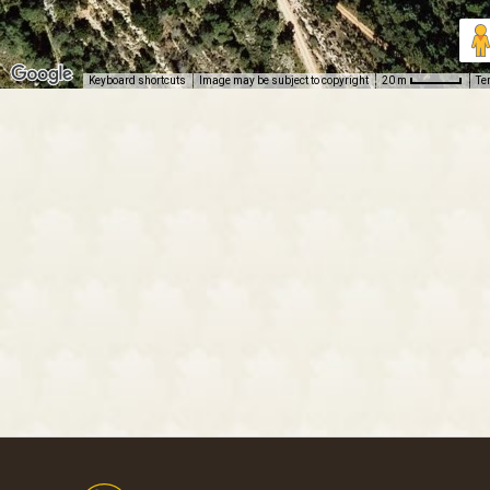
Keyboard shortcuts
Image may be subject to copyright
Te
20 m
Footer