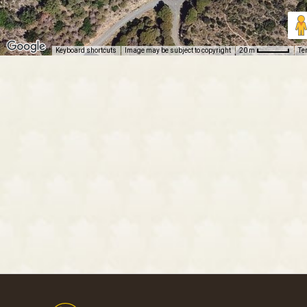
Keyboard shortcuts
Image may be subject to copyright
Te
20 m
Footer