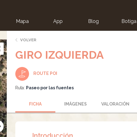
Mapa
App
Blog
Botiga
ion
VOLVER
GIRO IZQUIERDA
ROUTE POI
Ruta:
Paseo por las fuentes
FICHA
IMÁGENES
VALORACIÓN
Introducción