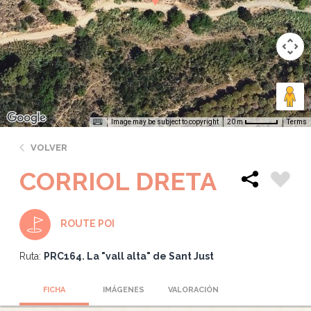
Image may be subject to copyright
Terms
20 m
VOLVER
CORRIOL DRETA
ROUTE POI
Ruta:
PRC164. La "vall alta" de Sant Just
FICHA
IMÁGENES
VALORACIÓN