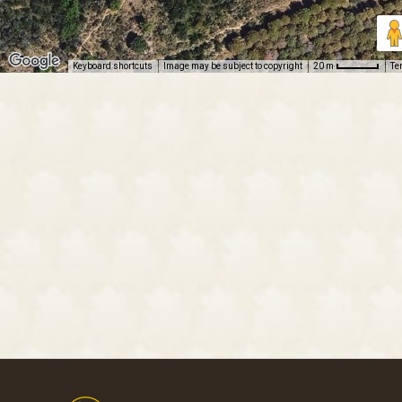
Keyboard shortcuts
Image may be subject to copyright
Te
20 m
Footer