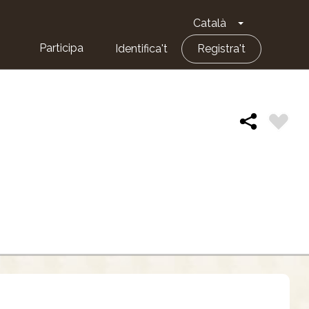
Català
Toggle Dropd
Participa
Identifica't
Registra't