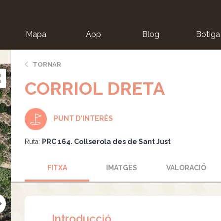
Mapa
App
Blog
Botiga
ion
TORNAR
CORRIOL DRETA
PUNT D'INTERÈS
Ruta:
PRC 164. Collserola des de Sant Just
FITXA
IMATGES
VALORACIÓ
Introducció