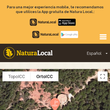
Pasar
al
Para una mejor experiencia mobile, te recomendamos
contenido
que utilices la App gratuita de Natura Local.:
principal
Apple
store
Google
Play
Español
T
Main
navigation
TopoICC
OrtoICC