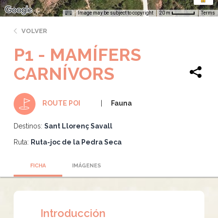
Image may be subject to copyright
Terms
20 m
VOLVER
P1 - MAMÍFERS
CARNÍVORS
Fauna
ROUTE POI
Destinos:
Sant Llorenç Savall
Ruta:
Ruta-joc de la Pedra Seca
FICHA
IMÁGENES
Introducción