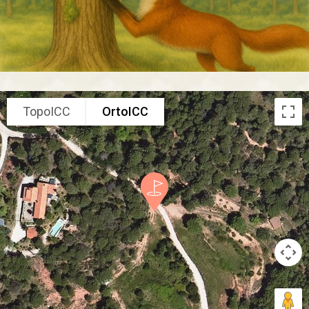
TopoICC
OrtoICC