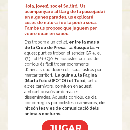
Hola, joves!, soc el Saltiró. Us
acompanyaré al llarg de la passejada i
en algunes parades, us explicaré
coses de natura i de la pedra seca.
També us proposo que juguem per
veure quan en sabeu.
Ens trobem a un collet,
entre la masia
de la Creu de Presa i la Busqueta.
En
aquest punt es troben el sender GR-5, el
173 i el PR-C30. En aquestes cruïlles de
corriols és fàcil trobar excrements
d’animals que deixen els seus rastres per
marcar territori.
La guineu, la Fagina
(Marta foies) (FOTO) i el Teixó,
entre
altres carnívors, conviuen en aquest
ambient boscós amb masies
disseminades. Aquests corriols, de dia
concorreguts per ciclistes i caminaires,
de
nit són les vies de comunicació dels
animals nocturns.