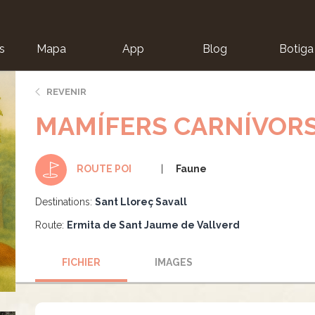
s
Mapa
App
Blog
Botiga
ion
REVENIR
MAMÍFERS CARNÍVOR
Faune
ROUTE POI
Destinations:
Sant Lloreç Savall
Route:
Ermita de Sant Jaume de Vallverd
FICHIER
IMAGES