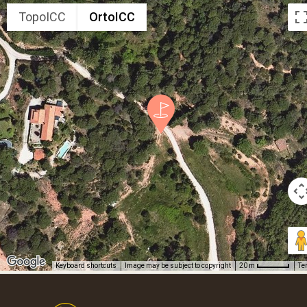
TopoICC
OrtoICC
Keyboard shortcuts
Image may be subject to copyright
Te
20 m
Footer