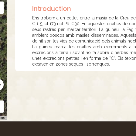
Introduction
Ens trobem a un collet, entre la masia de la Creu de
GR-5, el 173 i el PR-C30. En aquestes cruïlles de cor
seus rastres per marcar territori. La guineu, la Fagi
ambient boscós amb masies disseminades. Aquests co
de nit són les vies de comunicació dels animals noc
La guineu marca les cruïlles amb excrements allar
excrecions a terra i sovint ho fa sobre d’herbes mé
unes excrecions petites i en forma de “C”. Els teixo
excaven en zones seques i sorrenques.
rms