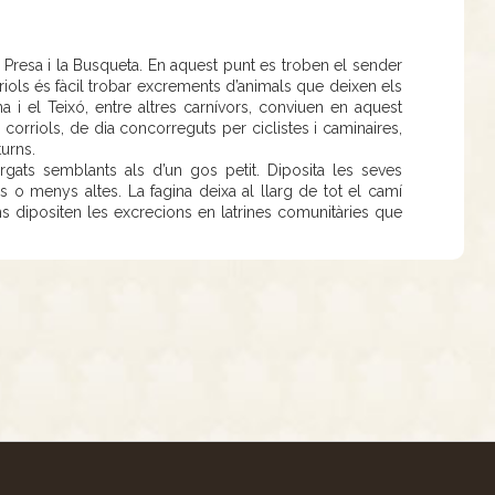
 Presa i la Busqueta. En aquest punt es troben el sender
riols és fàcil trobar excrements d’animals que deixen els
na i el Teixó, entre altres carnívors, conviuen en aquest
rriols, de dia concorreguts per ciclistes i caminaires,
turns.
gats semblants als d’un gos petit. Diposita les seves
s o menys altes. La fagina deixa al llarg de tot el camí
ns dipositen les excrecions en latrines comunitàries que