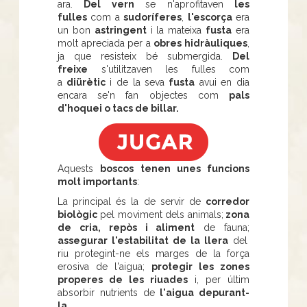
ara.
Del vern
se n'aprofitaven
les
fulles
com a
sudoríferes
,
l'escorça
era
un bon
astringent
i la mateixa
fusta
era
molt apreciada per a
obres hidràuliques
,
ja que resisteix bé submergida.
Del
freixe
s'utilitzaven les fulles com
a
diürètic
i de la seva
fusta
avui en dia
encara se'n fan objectes com
pals
d'hoquei o tacs de billar.
Aquests
boscos tenen unes funcions
molt importants
:
La principal és la de servir de
corredor
biològic
pel moviment dels animals;
zona
de cria, repòs i aliment
de fauna;
assegurar l'estabilitat de la llera
del
riu protegint-ne els marges de la força
erosiva de l'aigua;
protegir les zones
properes de les riuades
i, per últim
absorbir nutrients de
l'aigua depurant-
la
.