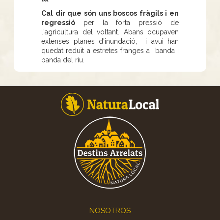
Cal dir que són uns boscos fràgils i en
regressió
per la forta pressió de
l'agricultura del voltant. Abans ocupaven
extenses planes d'inundació, i avui han
quedat reduït a estretes franges a banda i
banda del riu.
Footer
NOSOTROS