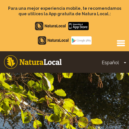
Pasar
al
Para una mejor experiencia mobile, te recomendamos
contenido
que utilices la App gratuita de Natura Local.:
principal
Apple
store
Google
Play
Español
T
Main
navigation