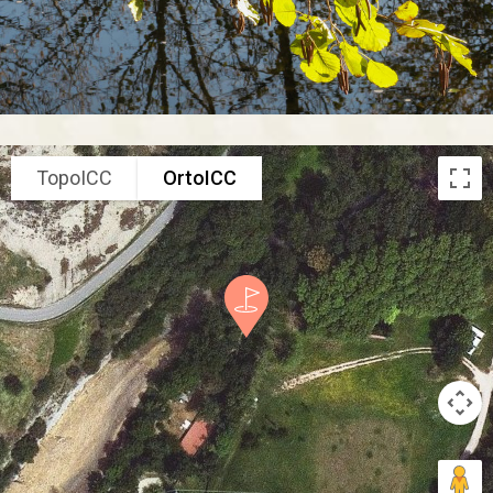
TopoICC
OrtoICC