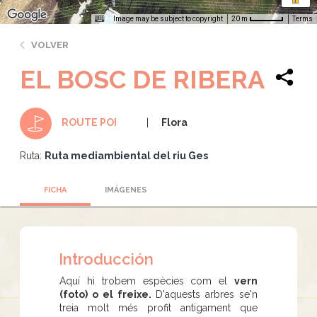
Image may be subject to copyright
Terms
20 m
VOLVER
EL BOSC DE RIBERA
Flora
ROUTE POI
Ruta:
Ruta mediambiental del riu Ges
FICHA
IMÁGENES
Introducción
Aquí hi trobem espècies com el
vern
(foto) o el freixe.
D'aquests arbres se'n
treia molt més profit antigament que