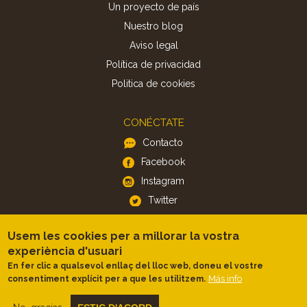
Un proyecto de país
Nuestro blog
Aviso legal
Política de privacidad
Politica de cookies
CONÉCTATE
Contacto
Facebook
Instagram
Twitter
Usem les cookies per a millorar la vostra
APP
experiència d'usuari
iOS
En fer clic a qualsevol enllaç del lloc web, doneu el vostre
Android
Más info
consentiment explícit per a que les utilitzem.