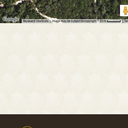
Keyboard shortcuts
Image may be subject to copyright
Te
20 m
Footer