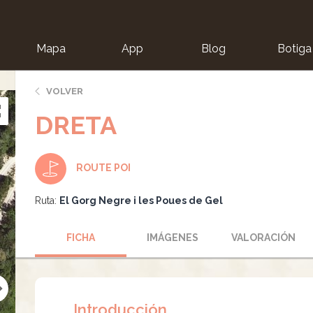
Mapa
App
Blog
Botiga
ion
VOLVER
DRETA
ROUTE POI
Ruta:
El Gorg Negre i les Poues de Gel
FICHA
IMÁGENES
VALORACIÓN
Introducción