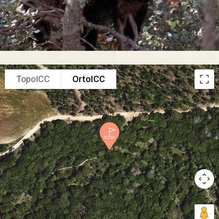
TopoICC
OrtoICC