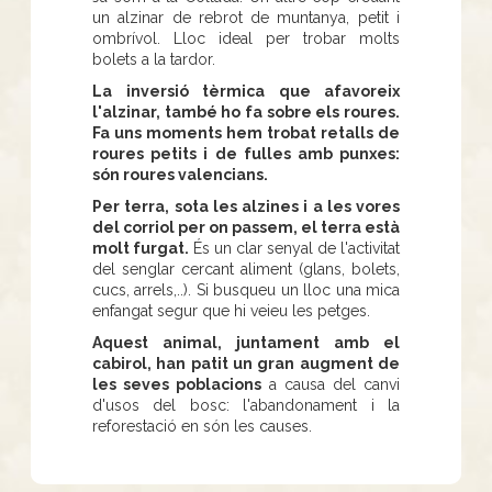
un alzinar de rebrot de muntanya, petit i
ombrívol. Lloc ideal per trobar molts
bolets a la tardor.
La inversió tèrmica que afavoreix
l'alzinar, també ho fa sobre els roures.
Fa uns moments hem trobat retalls de
roures petits i de fulles amb punxes:
són roures valencians.
Per terra, sota les alzines i a les vores
del corriol per on passem, el terra està
molt furgat.
És un clar senyal de l'activitat
del senglar cercant aliment (glans, bolets,
cucs, arrels,..). Si busqueu un lloc una mica
enfangat segur que hi veieu les petges.
Aquest animal, juntament amb el
cabirol, han patit un gran augment de
les seves poblacions
a causa del canvi
d'usos del bosc: l'abandonament i la
reforestació en són les causes.