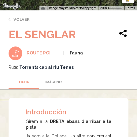
Image may be subject to copyright
Terms
20 m
VOLVER
EL SENGLAR
Fauna
ROUTE POI
Ruta:
Torrents cap al riu Tenes
FICHA
IMÁGENES
Introducción
Girem a la
DRETA abans d'arribar a la
pista.
Ja som a la Collada. Un altre cop creuant