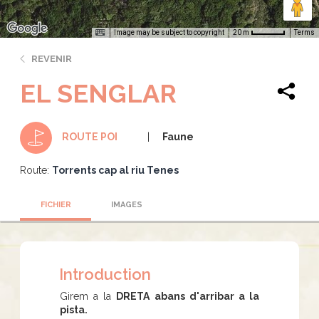
Image may be subject to copyright
Terms
20 m
REVENIR
EL SENGLAR
Faune
ROUTE POI
Route:
Torrents cap al riu Tenes
FICHIER
IMAGES
Introduction
Girem a la
DRETA abans d'arribar a la
pista.