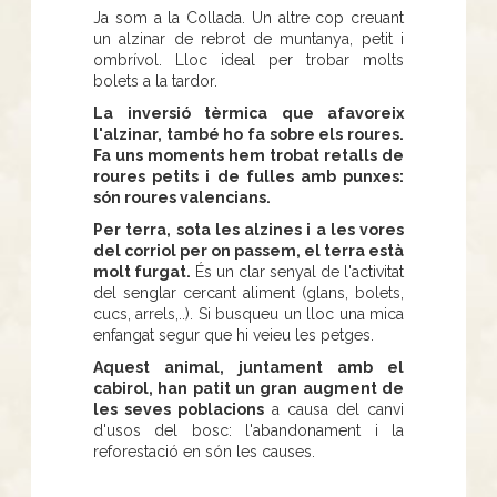
Ja som a la Collada. Un altre cop creuant
un alzinar de rebrot de muntanya, petit i
ombrívol. Lloc ideal per trobar molts
bolets a la tardor.
La inversió tèrmica que afavoreix
l'alzinar, també ho fa sobre els roures.
Fa uns moments hem trobat retalls de
roures petits i de fulles amb punxes:
són roures valencians.
Per terra, sota les alzines i a les vores
del corriol per on passem, el terra està
molt furgat.
És un clar senyal de l'activitat
del senglar cercant aliment (glans, bolets,
cucs, arrels,..). Si busqueu un lloc una mica
enfangat segur que hi veieu les petges.
Aquest animal, juntament amb el
cabirol, han patit un gran augment de
les seves poblacions
a causa del canvi
d'usos del bosc: l'abandonament i la
reforestació en són les causes.