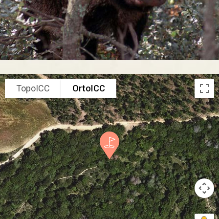
TopoICC
OrtoICC