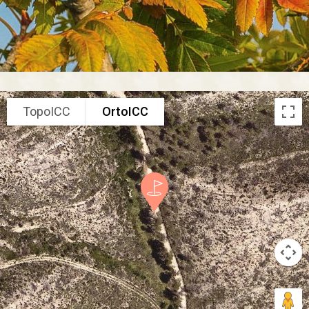
TopoICC
OrtoICC