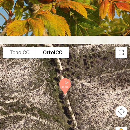
TopoICC
OrtoICC