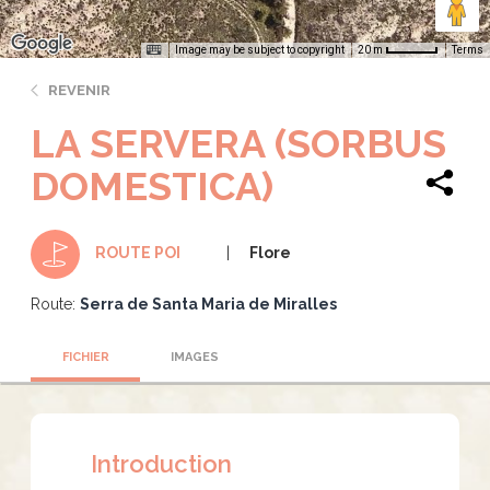
Image may be subject to copyright
Terms
20 m
REVENIR
LA SERVERA (SORBUS
DOMESTICA)
Flore
ROUTE POI
Route:
Serra de Santa Maria de Miralles
FICHIER
IMAGES
Introduction