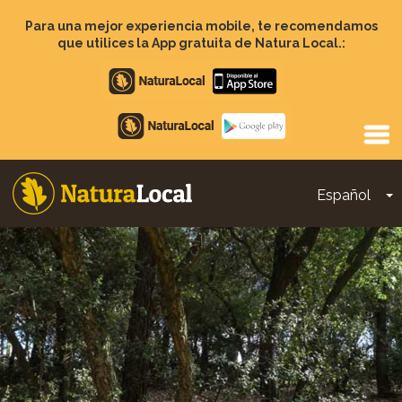
Pasar
al
Para una mejor experiencia mobile, te recomendamos
contenido
que utilices la App gratuita de Natura Local.:
principal
Apple
store
Google
Play
Español
T
Main
navigation