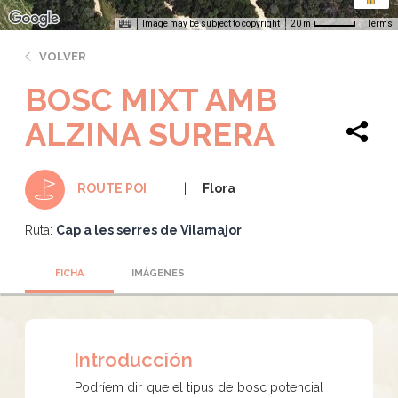
Image may be subject to copyright
Terms
20 m
VOLVER
BOSC MIXT AMB
ALZINA SURERA
Flora
ROUTE POI
Ruta:
Cap a les serres de Vilamajor
FICHA
IMÁGENES
Introducción
Podríem dir que el tipus de bosc potencial