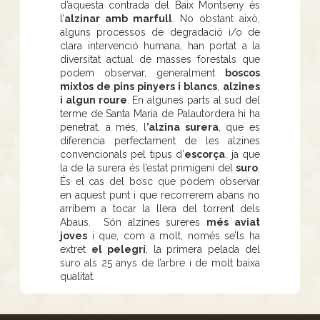
d’aquesta contrada del Baix Montseny és
l’
alzinar amb marfull
. No obstant això,
alguns processos de degradació i/o de
clara intervenció humana, han portat a la
diversitat actual de masses forestals que
podem observar, generalment
boscos
mixtos de pins pinyers i blancs
,
alzines
i algun roure
. En algunes parts al sud del
terme de Santa Maria de Palautordera hi ha
penetrat, a més, l
’alzina surera
, que es
diferencia perfectament de les alzines
convencionals pel tipus d’
escorça
, ja que
la de la surera és l’estat primigeni del
suro
.
És el cas del bosc que podem observar
en aquest punt i que recorrerem abans no
arribem a tocar la llera del torrent dels
Abaus. Són alzines sureres
més aviat
joves
i que, com a molt, només se’ls ha
extret
el pelegrí
, la primera pelada del
suro als 25 anys de l’arbre i de molt baixa
qualitat.