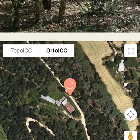
TopoICC
OrtoICC