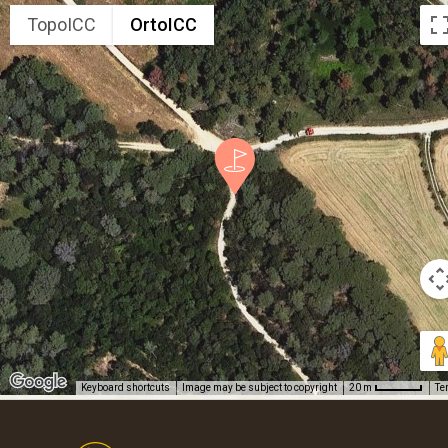
TopoICC
OrtoICC
Keyboard shortcuts
Image may be subject to copyright
Te
20 m
Footer