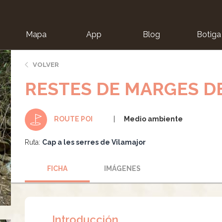
Mapa
App
Blog
Botiga
ion
VOLVER
RESTES DE MARGES D
Medio ambiente
ROUTE POI
Ruta:
Cap a les serres de Vilamajor
FICHA
IMÁGENES
Introducción