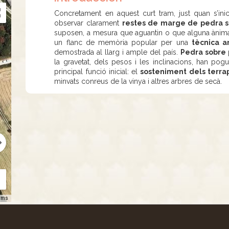
Concretament en aquest curt tram, just quan s’ini
observar clarament
restes de marge de pedra 
suposen, a mesura que aguantin o que alguna ànima 
un flanc de memòria popular per una
tècnica a
demostrada al llarg i ample del país.
Pedra sobre
la gravetat, dels pesos i les inclinacions, han po
principal funció inicial: el
sosteniment dels terra
minvats conreus de la vinya i altres arbres de secà.
rms