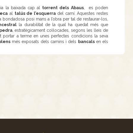
cia la baixada cap al
torrent dels Abaus
, es poden
seca
al
talús de l’esquerra
del camí. Aquestes restes
bondadosa posi mans a l’obra per tal de restaurar-los,
ncestral
la durabilitat de la qual ha quedat més que
 pedra
, estratègicament col·locades, segons les lleis de
gut portar a terme en unes perfectes condicions la seva
plens
més exposats dels camins i dels
bancals
en els