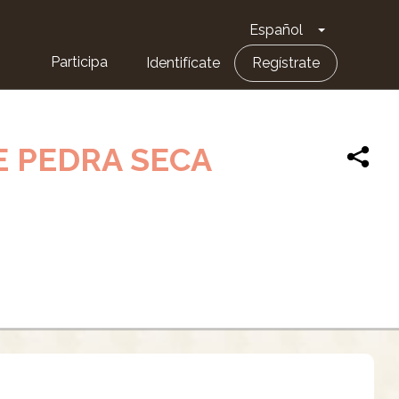
Español
Toggle Dro
Participa
Identifícate
Regístrate
E PEDRA SECA