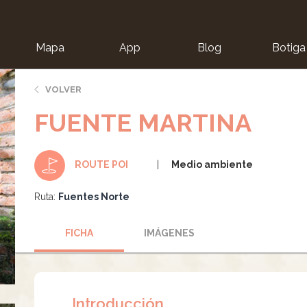
Mapa
App
Blog
Botiga
ion
VOLVER
FUENTE MARTINA
Medio ambiente
ROUTE POI
Ruta:
Fuentes Norte
FICHA
IMÁGENES
Introducción