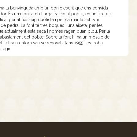
dóna la benvinguda amb un bonic escrit que ens convida
llidor. És una font amb llarga traïció al poble, en un text de
icat per al passeig quotidià i per calmar la set. S’hi
 de pedra. La font té tres boques i una aixeta, per les
e actualment està seca i només ragen quan plou. Per la
 d’abastament del poble. Sobre la font hi ha un mosaic de
t i el seu entorn van se renovats l’any 1955 i es troba
tegir.