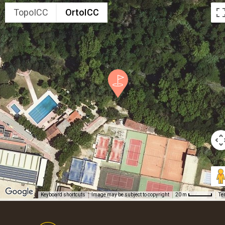
TopoICC
OrtoICC
Keyboard shortcuts
Image may be subject to copyright
Te
20 m
Footer