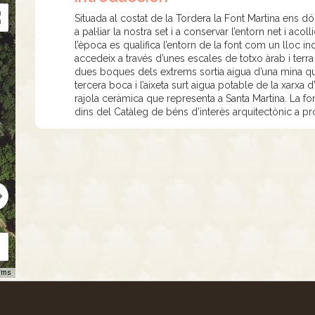
Situada al costat de la Tordera la Font Martina ens 
a pal·liar la nostra set i a conservar l’entorn net i aco
l’època es qualifica l’entorn de la font com un lloc ind
accedeix a través d’unes escales de totxo àrab i terra
dues boques dels extrems sortia aigua d’una mina qu
tercera boca i l’aixeta surt aigua potable de la xarxa
rajola ceràmica que representa a Santa Martina. La fon
dins del Catàleg de béns d’interès arquitectònic a pro
rms